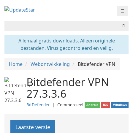
☰
Allemaal gratis downloads. Alleen originele
bestanden. Virus gecontroleerd en veilig.
Home
Webontwikkeling
Bitdefender VPN
Bitdefender VPN
27.3.3.6
BitDefender
❘
Commercieel
Android
iOS
Windows
Laatste versie