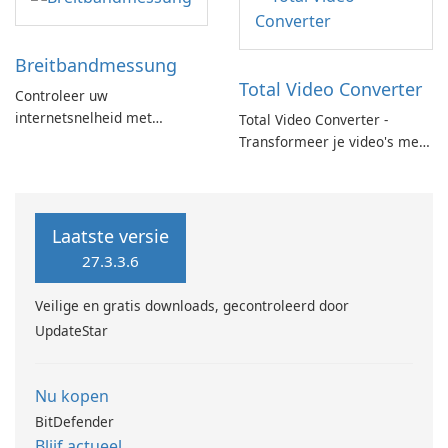
Breitbandmessung
Total Video Converter
Controleer uw
internetsnelheid met
Total Video Converter -
Breitbandmessung by zafaco
Transformeer je video's met
GmbH!
gemak!
Laatste versie
27.3.3.6
Veilige en gratis downloads, gecontroleerd door
UpdateStar
Nu kopen
BitDefender
Blijf actueel