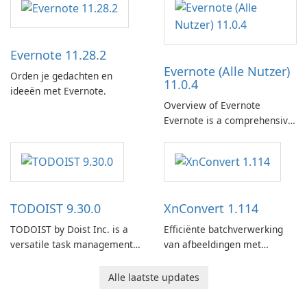
Evernote 11.28.2
Evernote (Alle Nutzer)
Orden je gedachten en
11.0.4
ideeën met Evernote.
Overview of Evernote
Evernote is a comprehensive
note-taking and organization
software designed to help
users capture, organize, and
access information across
multiple devices.
TODOIST 9.30.0
XnConvert 1.114
TODOIST by Doist Inc. is a
Efficiënte batchverwerking
versatile task management
van afbeeldingen met
tool designed to help
XnConvert
individuals and teams
Alle laatste updates
organize their work and
increase productivity.