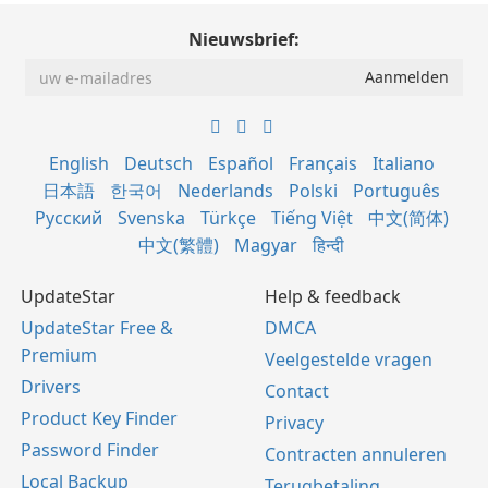
Nieuwsbrief:
English
Deutsch
Español
Français
Italiano
日本語
한국어
Nederlands
Polski
Português
Русский
Svenska
Türkçe
Tiếng Việt
中文(简体)
中文(繁體)
Magyar
हिन्दी
UpdateStar
Help & feedback
UpdateStar Free &
DMCA
Premium
Veelgestelde vragen
Drivers
Contact
Product Key Finder
Privacy
Password Finder
Contracten annuleren
Local Backup
Terugbetaling