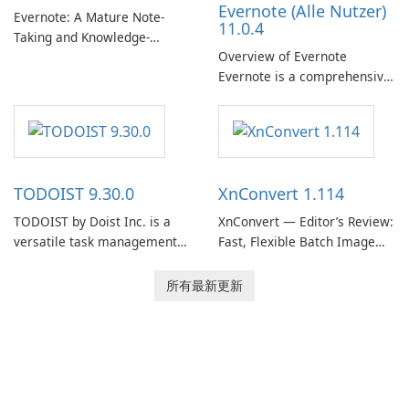
Evernote (Alle Nutzer)
need predictable …
Evernote: A Mature Note-
11.0.4
Taking and Knowledge-
Overview of Evernote
Management Platform
Evernote is a comprehensive
Evernote continues as a
note-taking and organization
widely used platform for
software designed to help
capturing, organizing, and
users capture, organize, and
retrieving notes and
access information across
reference materials across
multiple devices.
devices.
TODOIST 9.30.0
XnConvert 1.114
TODOIST by Doist Inc. is a
XnConvert — Editor’s Review:
versatile task management
Fast, Flexible Batch Image
tool designed to help
Converter for Windows,
individuals and teams
macOS and Linux XnConvert
所有最新更新
organize their work and
is a polished, cross-platform
increase productivity.
batch image processor from
XnSoft that balances depth
and simplicity.