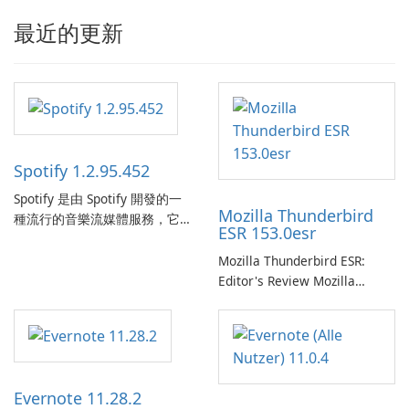
最近的更新
Spotify 1.2.95.452
Spotify 是由 Spotify 開發的一
Mozilla Thunderbird
種流行的音樂流媒體服務，它
ESR 153.0esr
為使用者提供了訪問大量歌
曲、專輯、播放清單和播客庫
Mozilla Thunderbird ESR:
以供在線收聽的許可權。憑藉
Editor's Review Mozilla
個人化推薦、離線收聽和社交
Thunderbird ESR (Extended
分享等功能，Spotify 為使用者
Support Release) is the long-
提供無縫的音樂體驗，讓他們
term support channel of the
發現、流式傳輸和欣賞他們最
Thunderbird desktop email
喜歡的音樂。 音樂流媒體：
client designed for
Evernote 11.28.2
Spotify …
organizations and users who