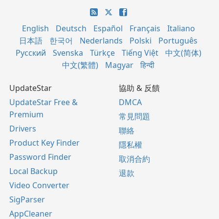
English
Deutsch
Español
Français
Italiano
日本語
한국어
Nederlands
Polski
Português
Русский
Svenska
Türkçe
Tiếng Việt
中文(简体)
中文(繁體)
Magyar
हिन्दी
UpdateStar
協助 & 反饋
UpdateStar Free &
DMCA
Premium
常見問題
Drivers
聯絡
Product Key Finder
隱私權
Password Finder
取消合約
Local Backup
退款
Video Converter
SigParser
AppCleaner