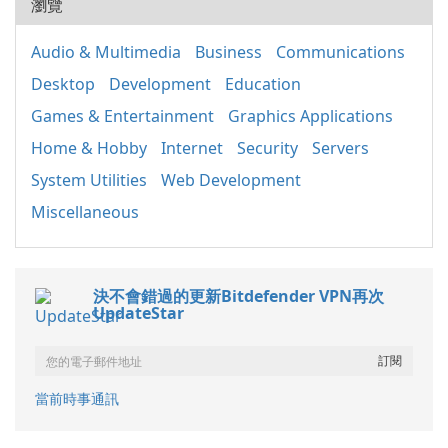
瀏覽
Audio & Multimedia
Business
Communications
Desktop
Development
Education
Games & Entertainment
Graphics Applications
Home & Hobby
Internet
Security
Servers
System Utilities
Web Development
Miscellaneous
決不會錯過的更新Bitdefender VPN再次
UpdateStar
當前時事通訊